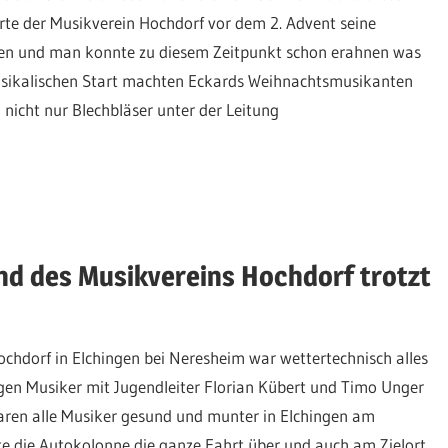
erte der Musikverein Hochdorf vor dem 2. Advent seine
üren und man konnte zu diesem Zeitpunkt schon erahnen was
musikalischen Start machten Eckards Weihnachtsmusikanten
 nicht nur Blechbläser unter der Leitung
nd des Musikvereins Hochdorf trotzt
hdorf in Elchingen bei Neresheim war wettertechnisch alles
gen Musiker mit Jugendleiter Florian Kübert und Timo Unger
ren alle Musiker gesund und munter in Elchingen am
 die Autokolonne die ganze Fahrt über und auch am Zielort