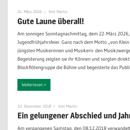
im
Kreis
24. März 2026
Kim Martin
Gute Laune überall!
Esslingen
am
Am sonnigen Sonntagnachmittag, dem 22. März 2026, ö
Neckar
Jugendfrühjahrsfeier. Ganz nach dem Motto „von Klei
jüngsten Musikerinnen und Musikern: den Musikzwergen
Begeisterung zeigten sie ihr Können und sorgten direk
Blockflötengruppe die Bühne und begeisterte das Publi
Weiterlesen
10. Dezember 2018
Kim Martin
Ein gelungener Abschied und Ja
Am vergangenen Samstag, den 08.12.2018 verwandelte s