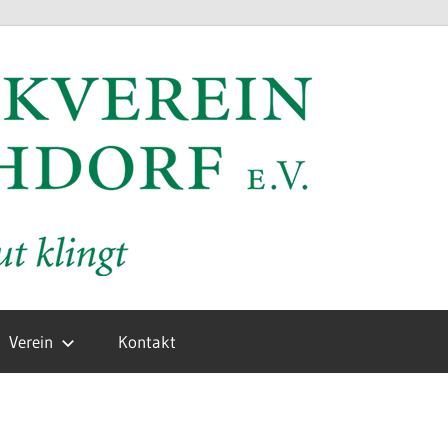
MV
Hochd
e.V.
Verein
Kontakt