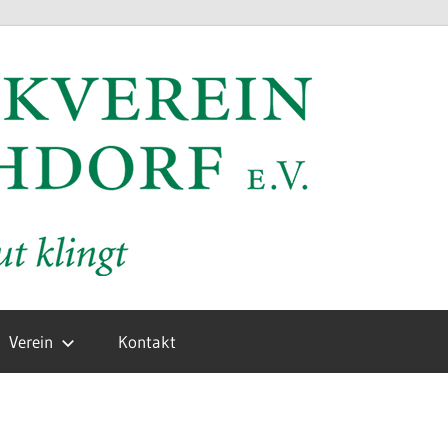
MV
Hochd
e.V.
Verein
Kontakt