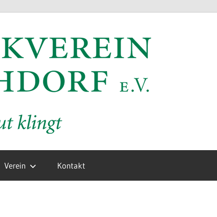
MV
Hochd
e.V.
Verein
Kontakt