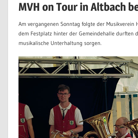
MVH on Tour in Altbach b
im
Kreis
Esslingen
Am vergangenen Sonntag folgte der Musikverein H
am
dem Festplatz hinter der Gemeindehalle durften d
Neckar
musikalische Unterhaltung sorgen.