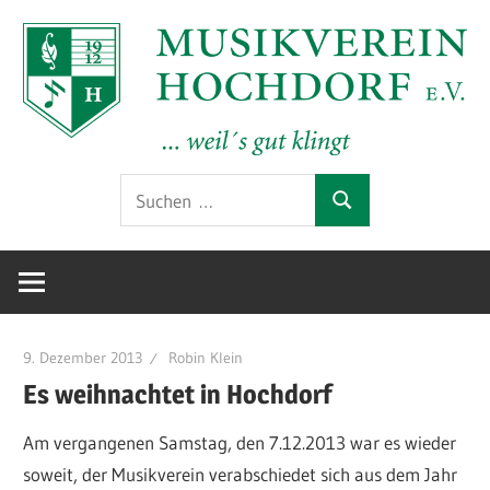
Zum
Inhalt
springen
Offizielle
MV
Suchen
Website
Suchen
nach:
des
Hochdorf
Musikverein
Hochdorf
e.V.
e.V.
im
9. Dezember 2013
Robin Klein
Kreis
Es weihnachtet in Hochdorf
Esslingen
Am vergangenen Samstag, den 7.12.2013 war es wieder
am
soweit, der Musikverein verabschiedet sich aus dem Jahr
Neckar