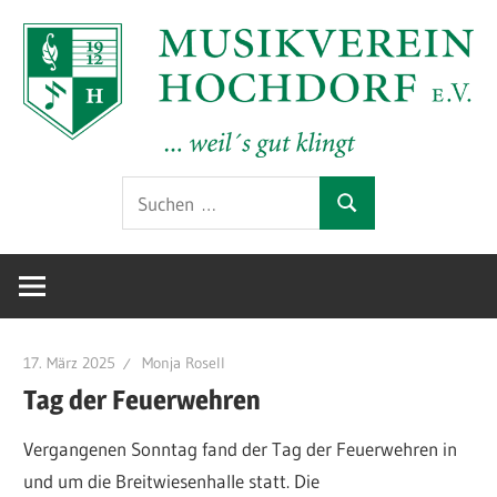
Zum
Inhalt
springen
Offizielle
MV
Suchen
Website
Suchen
nach:
des
Hochdorf
Musikverein
Hochdorf
e.V.
e.V.
im
17. März 2025
Monja Rosell
Kreis
Tag der Feuerwehren
Esslingen
Vergangenen Sonntag fand der Tag der Feuerwehren in
am
und um die Breitwiesenhalle statt. Die
Neckar