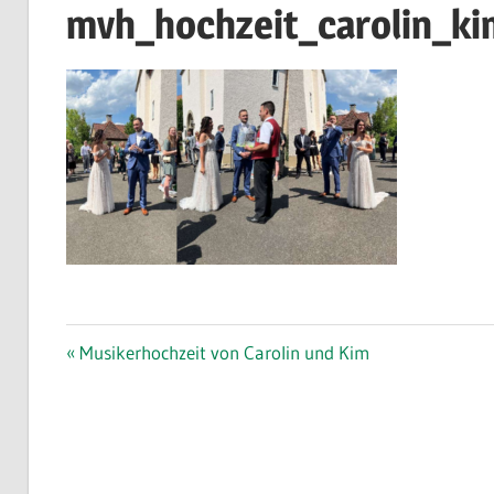
mvh_hochzeit_carolin_k
im
Kreis
Esslingen
am
Neckar
Beitragsnavigation
Vorheriger
Musikerhochzeit von Carolin und Kim
Beitrag: