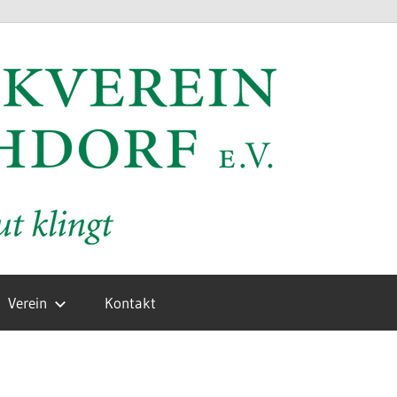
MV
Hochd
e.V.
Verein
Kontakt