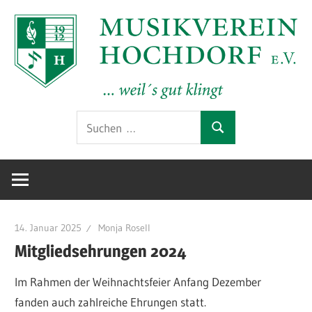
Zum
Inhalt
springen
Offizielle
MV
Suchen
Website
Suchen
nach:
des
Hochdorf
Musikverein
Hochdorf
e.V.
e.V.
im
14. Januar 2025
Monja Rosell
Kreis
Mitgliedsehrungen 2024
Esslingen
Im Rahmen der Weihnachtsfeier Anfang Dezember
am
fanden auch zahlreiche Ehrungen statt.
Neckar