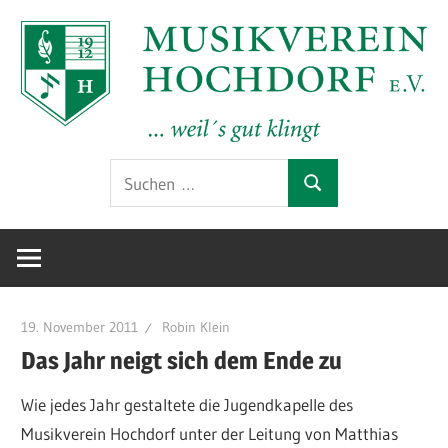
Zum
Inhalt
springen
Offizielle
MV
Suchen
Website
Suchen
nach:
des
Hochdorf
Musikverein
Hochdorf
e.V.
e.V.
im
19. November 2011
Robin Klein
Kreis
Das Jahr neigt sich dem Ende zu
Esslingen
Wie jedes Jahr gestaltete die Jugendkapelle des
am
Musikverein Hochdorf unter der Leitung von Matthias
Neckar