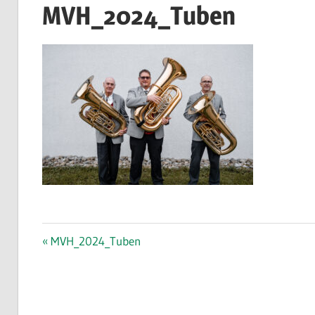
MVH_2024_Tuben
im
Kreis
Esslingen
am
Neckar
Beitragsnavigation
Vorheriger
MVH_2024_Tuben
Beitrag: