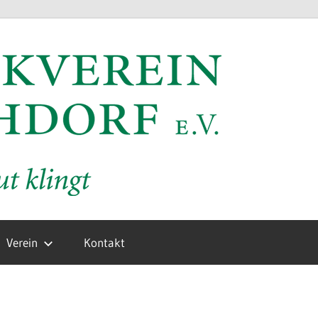
MV
Hochd
e.V.
Verein
Kontakt